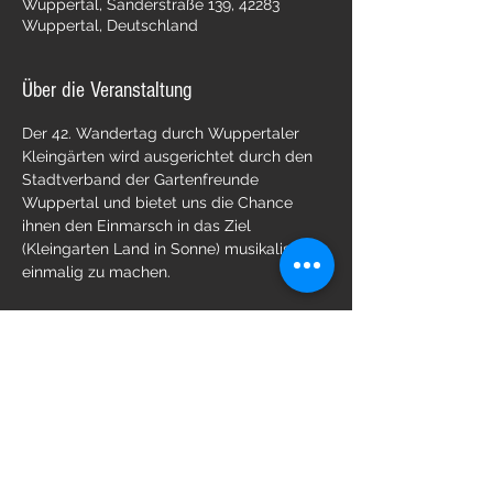
Wuppertal, Sanderstraße 139, 42283
Wuppertal, Deutschland
Über die Veranstaltung
Der 42. Wandertag durch Wuppertaler 
Kleingärten wird ausgerichtet durch den 
Stadtverband der Gartenfreunde 
Wuppertal und bietet uns die Chance 
ihnen den Einmarsch in das Ziel 
(Kleingarten Land in Sonne) musikalisch 
einmalig zu machen.
Diese Veranstaltung teilen